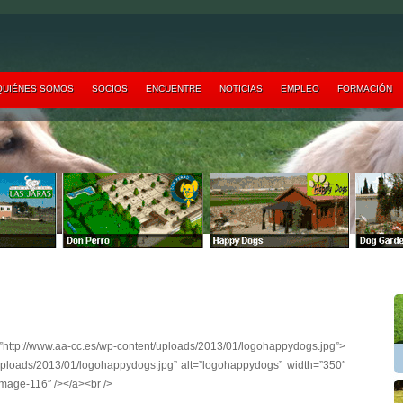
QUIÉNES SOMOS
SOCIOS
ENCUENTRE
NOTICIAS
EMPLEO
FORMACIÓN
ttp://www.aa-cc.es/wp-content/uploads/2013/01/logohappydogs.jpg”>
/uploads/2013/01/logohappydogs.jpg” alt=”logohappydogs” width=”350″
-image-116″ /></a><br />