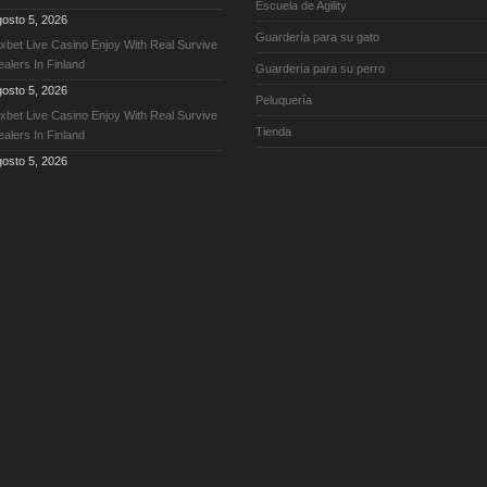
Escuela de Agility
gosto 5, 2026
Guardería para su gato
xbet Live Casino Enjoy With Real Survive
alers In Finland
Guardería para su perro
gosto 5, 2026
Peluquería
xbet Live Casino Enjoy With Real Survive
Tienda
alers In Finland
gosto 5, 2026