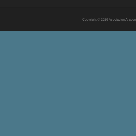
Copyright © 2026
Asociación Arago